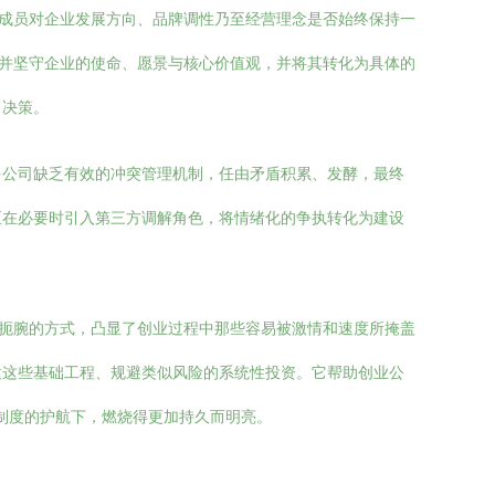
队成员对企业发展方向、品牌调性乃至经营理念是否始终保持一
清并坚守企业的使命、愿景与核心价值观，并将其转化为具体的
出决策。
多公司缺乏有效的冲突管理机制，任由矛盾积累、发酵，最终
至在必要时引入第三方调解角色，将情绪化的争执转化为建设
人扼腕的方式，凸显了创业过程中那些容易被激情和速度所掩盖
建这些基础工程、规避类似风险的系统性投资。它帮助创业公
在制度的护航下，燃烧得更加持久而明亮。