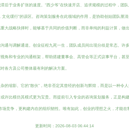
滞后于业务扩张的速度。“西少爷”在快速开店、追求规模的过程中，团
，文化缓行”的误区。咨询策划服务在此领域的作用，是协助创始团队厘
临重大战略抉择时，能够基于共同的价值判断，而非单纯的利益计算，做
的沟通与调解通道。创业征程九死一生，团队成员间出现分歧是常态。许
理视角和专业的沟通框架，帮助搭建董事会、高管会等正式议事平台，甚
到对各方及公司整体最有利的解决方案。
杂的缩影。它的“散伙”，绝非否定其曾经的创新与辉煌，而是以一种令
，或许比模仿其模式更为宝贵。而提前引入专业的咨询策划服务，正是构
在的市场竞争，更构建内在的组织韧性。唯有如此，创业的理想之火，才能
更新时间：2026-08-03 06:44:14