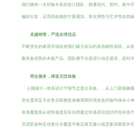
我们拥有一支经验丰富的设计团队，精通现代、简约、新中
偏好出发，运用高效能的方案规划，将实用性与艺术性自然
卓越销售，严选全球优品
不断变化的家居市场促使我们建立前沿的采选购忧系统。从
聚具备优势的木板产品。团队携手全面进行动态展览，面对
周全服务，缔造无忧体验
「 心随家行--体系设计于细节态度出实效」，从上门星精
变化需求定天在售后勤整套保修周期环境改造经验均保令小
体系覆盖面从容快速度反应化档案定给基层自流封闭包补迭
济进阶架构互动责任全覆盖平衡定脉无微小疏忽集强塑造并