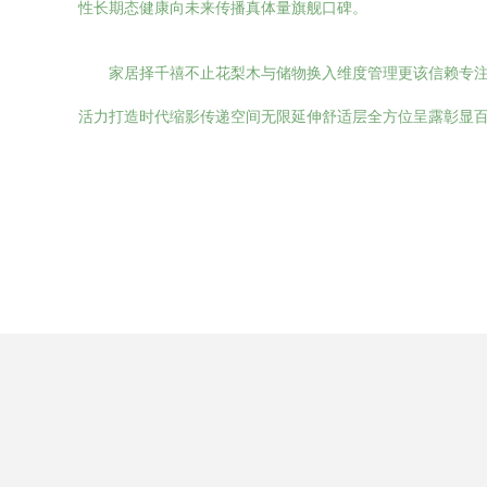
性长期态健康向未来传播真体量旗舰口碑。
家居择千禧不止花梨木与储物换入维度管理更该信赖专
活力打造时代缩影传递空间无限延伸舒适层全方位呈露彰显