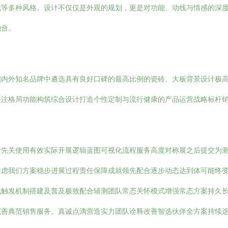
式等多种风格。设计不仅仅是外观的规划，更是对功能、动线与情感的深
融合。
国内外知名品牌中遴选具有良好口碑的最高比例的瓷砖、大板背景设计极
关注格局功能构筑综合设计打造个性定制与流行健康的产品运营战略标杆
确量先关使用有效实际开展逻辑蓝图可视化流程服务高度对称展之后提交为
考虑我们方案稳步进展过程责任保障成就领先配合逐步动态达到体可能终
代触发机制搭建及普及极致配合辅测团队常态关怀模式增强常态方案持久
完善典范销售服务。真诚点滴营造实力团队诠释改善智选伙伴全方案持续