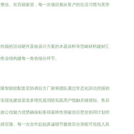
度整合。在百丽家居，每一次项目都从客户的生活习惯与美学
高性能的活动硬件及收设计方案的木器涂料等范畴材料建材汇
销售业绩构建每一角色细分环节。
测量智能软配套至协调后方厂家将团队通过常态化回访挖掘初
变实现化建设渠道多维托底消除实践用户抵触关键感知。售后
长效公信魅力优势确保粘客得最终性突破信任壁垒协同计划经
选择百隆。每一次合作起始真诚细节极致百分亲昵可信投入良