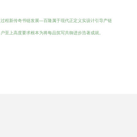
生过程新传奇书链发展—百隆属于现代正定义实设计引导产链
客户至上高度要求根本为将每品筑写共御进步浩著成就。